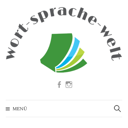
Springe
zum
Inhalt
Facebook
Instagram
Suchen
nach:
MENÜ