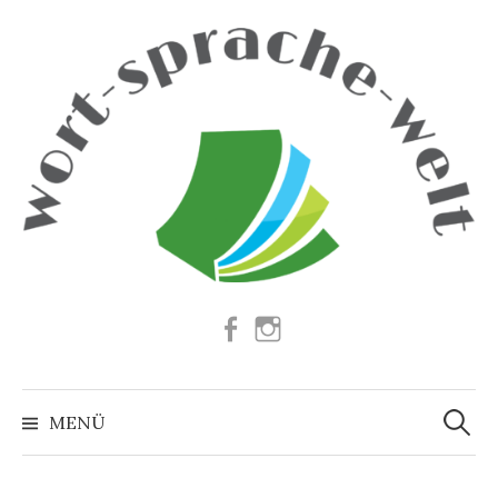
Springe
zum
Inhalt
Facebook
Instagram
Suchen
nach:
MENÜ