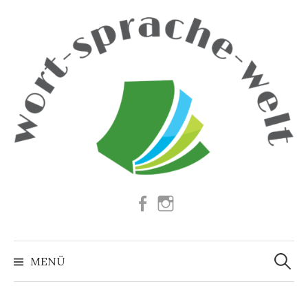
Springe
zum
Inhalt
Facebook
Instagram
Suchen
nach:
MENÜ