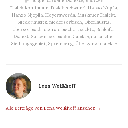
ausgestorbene Dialekte
,
Bautzen
,
Dialektkontinuum
,
Dialektschwund
,
Hanso Nepila
,
Hanzo Njepila
,
Hoyerswerda
,
Muskauer Dialekt
,
Niederlausitz
,
niedersorbisch
,
Oberlausitz
,
obersorbisch
,
obersorbische Dialekte
,
Schleifer
Dialekt
,
Sorben
,
sorbische Dialekte
,
sorbisches
Siedlungsgebiet
,
Spremberg
,
Übergangsdialekte
Lena Weißhoff
Alle Beiträge von Lena Weißhoff ansehen →