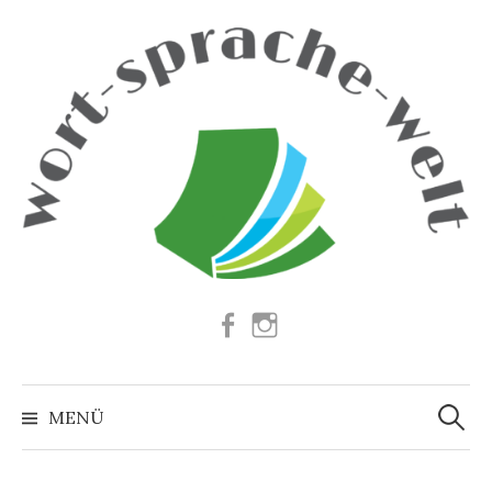
Springe
zum
Inhalt
Facebook
Instagram
Suchen
nach:
MENÜ