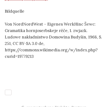
Bildquelle
Von NordNordWest – Eigenes WerkHinc Šewc:
Gramatika hornjoserbskeje rěče, 1. zwjazk.
Ludowe nakładnistwo Domowina Budyšin, 1968, S.
251, CC BY-SA 3.0 de,
https://commons.wikimedia.org/w/index.php?
curid=19779213