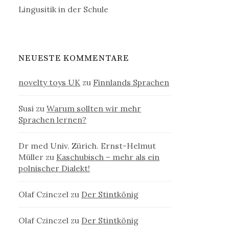
Lingusitik in der Schule
NEUESTE KOMMENTARE
novelty toys UK
zu
Finnlands Sprachen
Susi
zu
Warum sollten wir mehr
Sprachen lernen?
Dr med Univ. Zürich. Ernst-Helmut
Müller
zu
Kaschubisch – mehr als ein
polnischer Dialekt!
Olaf Czinczel
zu
Der Stintkönig
Olaf Czinczel
zu
Der Stintkönig