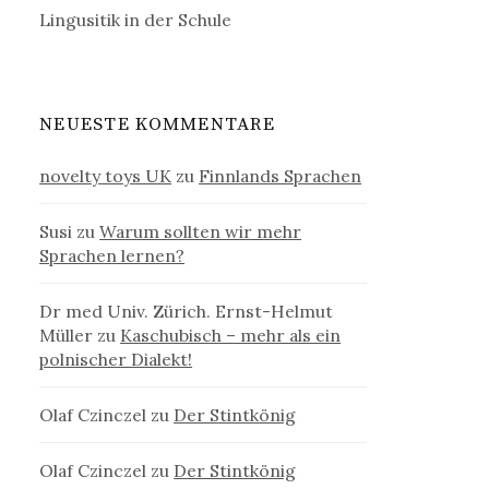
Lingusitik in der Schule
NEUESTE KOMMENTARE
novelty toys UK
zu
Finnlands Sprachen
Susi
zu
Warum sollten wir mehr
Sprachen lernen?
Dr med Univ. Zürich. Ernst-Helmut
Müller
zu
Kaschubisch – mehr als ein
polnischer Dialekt!
Olaf Czinczel
zu
Der Stintkönig
Olaf Czinczel
zu
Der Stintkönig