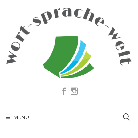
Springe
zum
Inhalt
Facebook
Instagram
Suchen
nach:
MENÜ