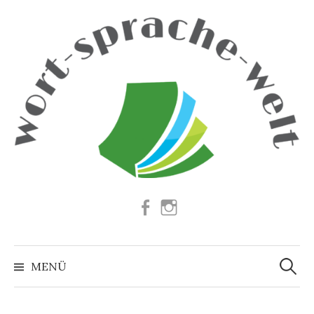
Springe
zum
Inhalt
Facebook
Instagram
Suchen
nach:
MENÜ