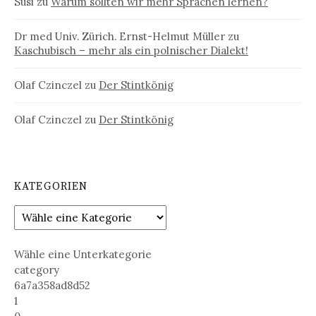
Susi
zu
Warum sollten wir mehr Sprachen lernen?
Dr med Univ. Zürich. Ernst-Helmut Müller
zu
Kaschubisch – mehr als ein polnischer Dialekt!
Olaf Czinczel
zu
Der Stintkönig
Olaf Czinczel
zu
Der Stintkönig
KATEGORIEN
Wähle eine Unterkategorie
category
6a7a358ad8d52
1