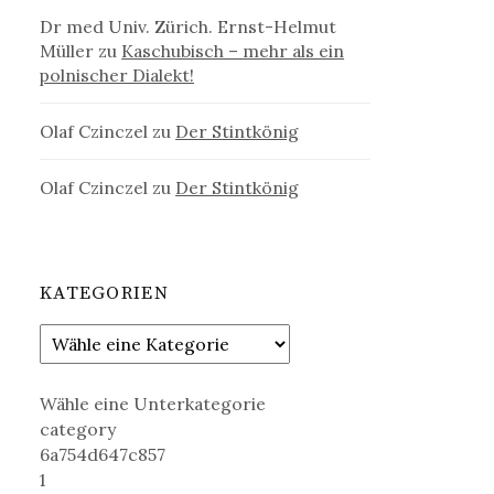
Dr med Univ. Zürich. Ernst-Helmut
Müller
zu
Kaschubisch – mehr als ein
polnischer Dialekt!
Olaf Czinczel
zu
Der Stintkönig
Olaf Czinczel
zu
Der Stintkönig
KATEGORIEN
Wähle eine Unterkategorie
category
6a754d647c857
1