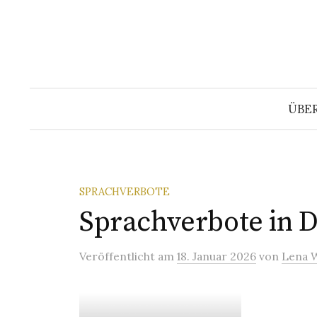
Springe
zum
Inhalt
ÜBE
SPRACHVERBOTE
Sprachverbote in 
Veröffentlicht
am
18. Januar 2026
von
Lena 