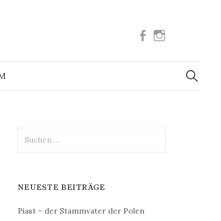
Facebook
Instagram
Suchen
nach:
UM
Suchen
nach:
NEUESTE BEITRÄGE
Piast – der Stammvater der Polen