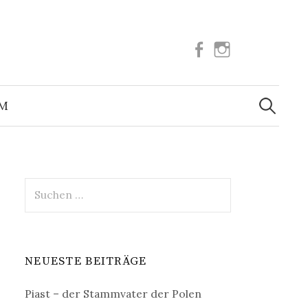
Facebook
Instagram
Suchen
nach:
UM
Suchen
nach:
NEUESTE BEITRÄGE
Piast – der Stammvater der Polen