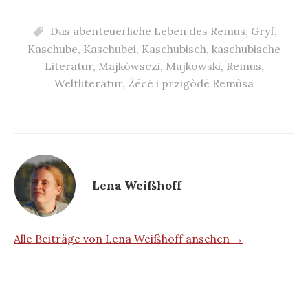
Das abenteuerliche Leben des Remus
,
Gryf
,
Kaschube
,
Kaschubei
,
Kaschubisch
,
kaschubische
Literatur
,
Majkòwsczi
,
Majkowski
,
Remus
,
Weltliteratur
,
Żëcé i przigòdë Remùsa
Lena Weißhoff
Alle Beiträge von Lena Weißhoff ansehen →