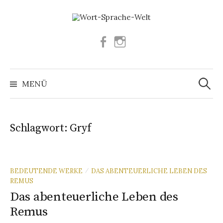
Springe
zum
Inhalt
Facebook
Instagram
Suchen
nach:
MENÜ
Schlagwort:
Gryf
BEDEUTENDE WERKE
DAS ABENTEUERLICHE LEBEN DES
/
REMUS
Das abenteuerliche Leben des
Remus