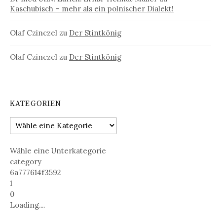
Kaschubisch – mehr als ein polnischer Dialekt!
Olaf Czinczel
zu
Der Stintkönig
Olaf Czinczel
zu
Der Stintkönig
KATEGORIEN
Wähle eine Unterkategorie
category
6a777614f3592
1
0
Loading....