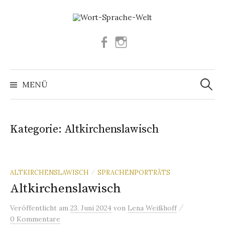
Springe
zum
Inhalt
Facebook
Instagram
Suchen
nach:
MENÜ
Kategorie:
Altkirchenslawisch
ALTKIRCHENSLAWISCH
SPRACHENPORTRÄTS
/
Altkirchenslawisch
/
Veröffentlicht
am
23. Juni 2024
von
Lena Weißhoff
0 Kommentare