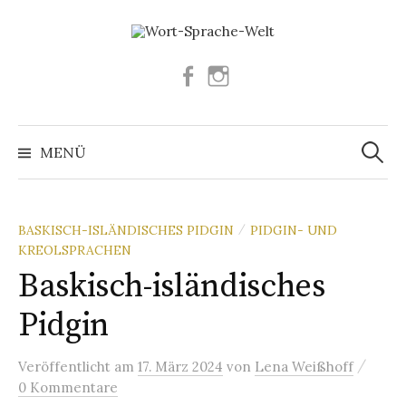
Springe
zum
Inhalt
Facebook
Instagram
Suchen
nach:
MENÜ
BASKISCH-ISLÄNDISCHES PIDGIN
PIDGIN- UND
/
KREOLSPRACHEN
Baskisch-isländisches
Pidgin
/
Veröffentlicht
am
17. März 2024
von
Lena Weißhoff
0 Kommentare