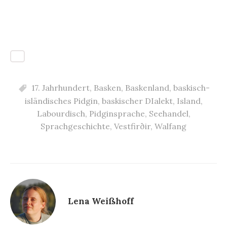
17. Jahrhundert
,
Basken
,
Baskenland
,
baskisch-
isländisches Pidgin
,
baskischer DIalekt
,
Island
,
Labourdisch
,
Pidginsprache
,
Seehandel
,
Sprachgeschichte
,
Vestfirðir
,
Walfang
Lena Weißhoff