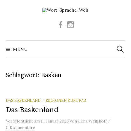
Springe
zum
Inhalt
Facebook
Instagram
Suchen
nach:
MENÜ
Schlagwort:
Basken
DAS BASKENLAND
REGIONEN EUROPAS
/
Das Baskenland
/
Veröffentlicht
am
11. Januar 2026
von
Lena Weißhoff
0 Kommentare