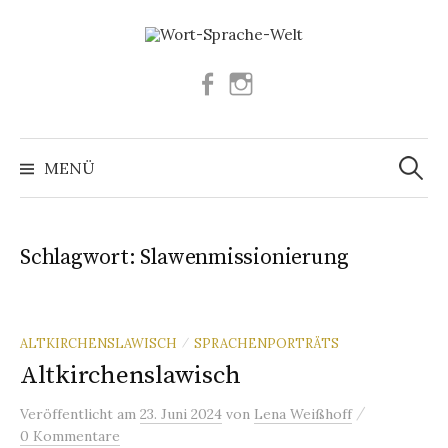
Springe
zum
Inhalt
Facebook
Instagram
Suchen
nach:
MENÜ
Schlagwort:
Slawenmissionierung
ALTKIRCHENSLAWISCH
SPRACHENPORTRÄTS
/
Altkirchenslawisch
/
Veröffentlicht
am
23. Juni 2024
von
Lena Weißhoff
0 Kommentare