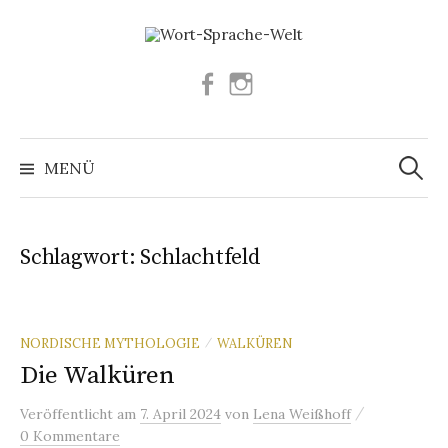
Springe
zum
Inhalt
Facebook
Instagram
Suchen
nach:
MENÜ
Schlagwort:
Schlachtfeld
NORDISCHE MYTHOLOGIE
WALKÜREN
/
Die Walküren
/
Veröffentlicht
am
7. April 2024
von
Lena Weißhoff
0 Kommentare