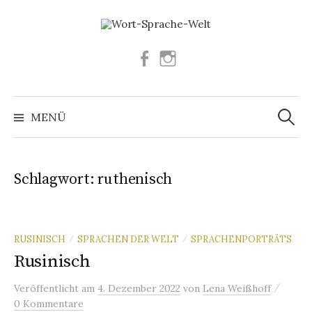
Springe
zum
Inhalt
Facebook
Instagram
Suchen
nach:
MENÜ
Schlagwort:
ruthenisch
RUSINISCH
SPRACHEN DER WELT
SPRACHENPORTRÄTS
/
/
Rusinisch
/
Veröffentlicht
am
4. Dezember 2022
von
Lena Weißhoff
0 Kommentare