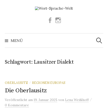
Springe
zum
Inhalt
Facebook
Instagram
Suchen
nach:
MENÜ
Schlagwort:
Lausitzer Dialekt
OBERLAUSITZ
REGIONEN EUROPAS
/
Die Oberlausitz
/
Veröffentlicht
am
19. Januar 2025
von
Lena Weißhoff
0 Kommentare