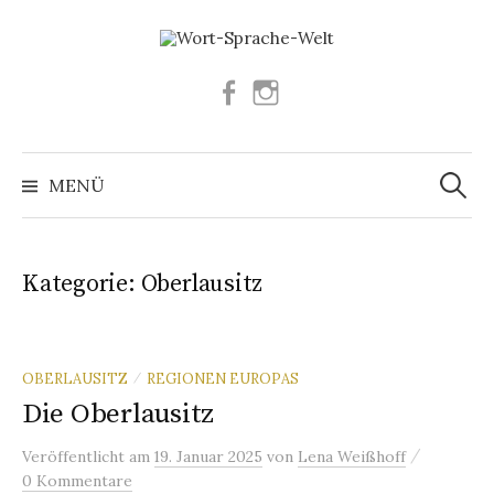
Springe
zum
Inhalt
Facebook
Instagram
Suchen
nach:
MENÜ
Kategorie:
Oberlausitz
OBERLAUSITZ
REGIONEN EUROPAS
/
Die Oberlausitz
/
Veröffentlicht
am
19. Januar 2025
von
Lena Weißhoff
0 Kommentare