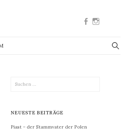
Facebook
Instagram
Suchen
nach:
UM
Suchen
nach:
NEUESTE BEITRÄGE
Piast – der Stammvater der Polen