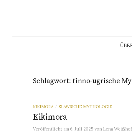
Springe
zum
Inhalt
ÜBE
Schlagwort:
finno-ugrische My
KIKIMORA
SLAWISCHE MYTHOLOGIE
/
Kikimora
Veröffentlicht
am
6. Juli 2025
von
Lena Weißhof