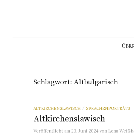
Springe
zum
Inhalt
ÜBE
Schlagwort:
Altbulgarisch
ALTKIRCHENSLAWISCH
SPRACHENPORTRÄTS
/
Altkirchenslawisch
Veröffentlicht
am
23. Juni 2024
von
Lena Weißh