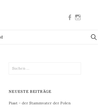
Facebook
Instagram
Suchen
nach:
UM
Suchen
nach:
NEUESTE BEITRÄGE
Piast – der Stammvater der Polen