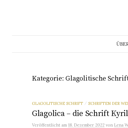
Springe
zum
Inhalt
ÜBE
Kategorie:
Glagolitische Schrif
GLAGOLITISCHE SCHRIFT
SCHRIFTEN DER WE
/
Glagolica – die Schrift Kyril
Veröffentlicht
am
18. Dezember 2022
von
Lena W