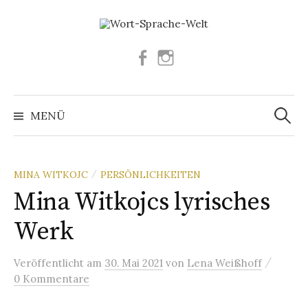
Springe
zum
Inhalt
Facebook
Instagram
Suchen
nach:
MENÜ
MINA WITKOJC
PERSÖNLICHKEITEN
/
Mina Witkojcs lyrisches
Werk
/
Veröffentlicht
am
30. Mai 2021
von
Lena Weißhoff
0 Kommentare