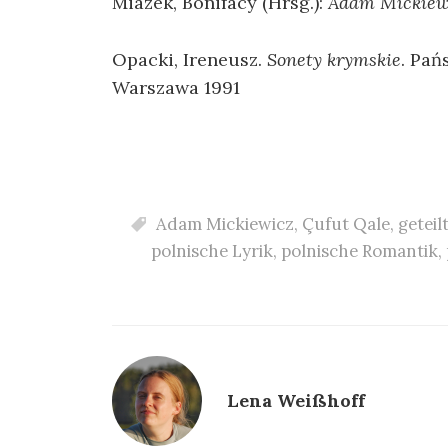
Miazek, Bonifacy (Hrsg.):
Adam Mickiew
Opacki, Ireneusz.
Sonety krymskie
. Pa
Warszawa 1991
Adam Mickiewicz
,
Çufut Qale
,
geteil
polnische Lyrik
,
polnische Romantik
,
Lena Weißhoff