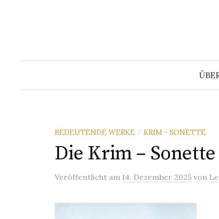
Springe
zum
Inhalt
ÜBE
BEDEUTENDE WERKE
KRIM - SONETTE
/
Die Krim – Sonette
Veröffentlicht
am
14. Dezember 2025
von
Le