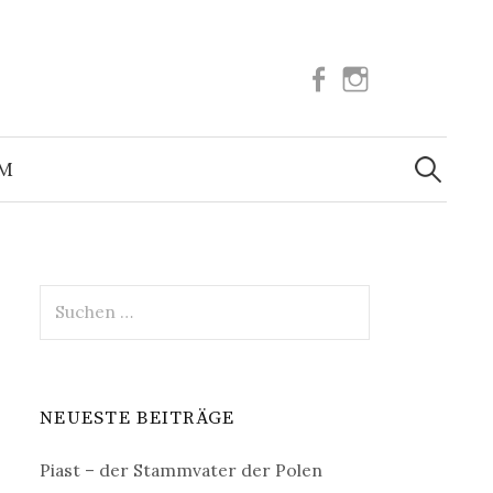
Facebook
Instagram
Suchen
nach:
UM
Suchen
nach:
NEUESTE BEITRÄGE
Piast – der Stammvater der Polen