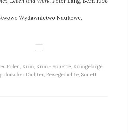
icz. Leben und Werk
. Peter Lang, Bern 1998
ństwowe Wydawnictwo Naukowe,
tes Polen
,
Krim
,
Krim - Sonette
,
Krimgebirge
,
polnischer Dichter
,
Reisegedichte
,
Sonett