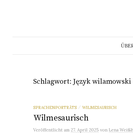
Springe
zum
Inhalt
ÜBE
Schlagwort:
Język wilamowski
SPRACHENPORTRÄTS
WILMESAURISCH
/
Wilmesaurisch
Veröffentlicht
am
27. April 2025
von
Lena Weißh