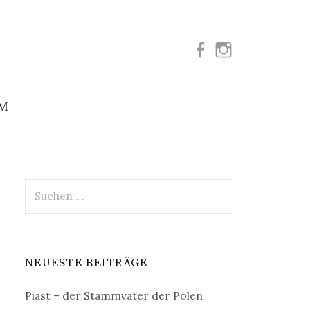
Facebook
Instagram
Suchen
nach:
UM
Suchen
nach:
NEUESTE BEITRÄGE
Piast – der Stammvater der Polen