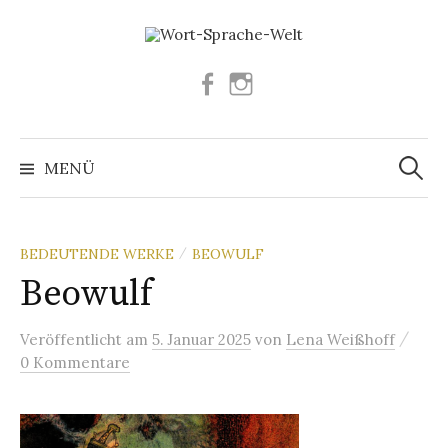
Springe
zum
Inhalt
Facebook
Instagram
Suchen
nach:
MENÜ
BEDEUTENDE WERKE
BEOWULF
/
Beowulf
/
Veröffentlicht
am
5. Januar 2025
von
Lena Weißhoff
0 Kommentare