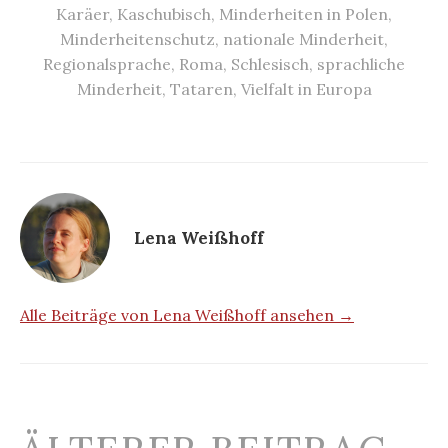
Karäer
,
Kaschubisch
,
Minderheiten in Polen
,
Minderheitenschutz
,
nationale Minderheit
,
Regionalsprache
,
Roma
,
Schlesisch
,
sprachliche
Minderheit
,
Tataren
,
Vielfalt in Europa
Lena Weißhoff
Alle Beiträge von Lena Weißhoff ansehen →
Beitrags-