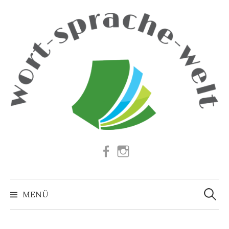
Springe
zum
Inhalt
Facebook
Instagram
Suchen
nach:
MENÜ