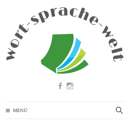
Springe
zum
Inhalt
Facebook
Instagram
Suchen
nach:
MENÜ