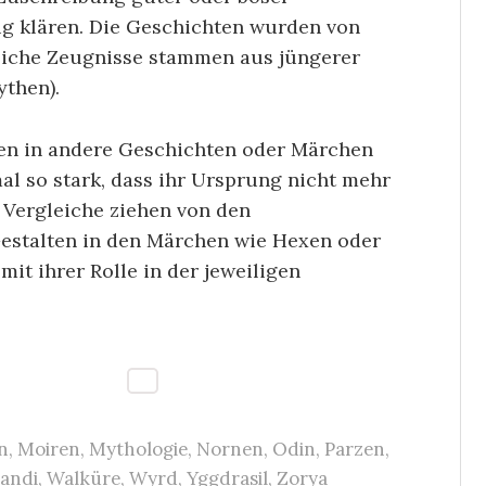
tig klären. Die Geschichten wurden von
tliche Zeugnisse stammen aus jüngerer
ythen).
den in andere Geschichten oder Märchen
l so stark, dass ihr Ursprung nicht mehr
 Vergleiche ziehen von den
estalten in den Märchen wie Hexen oder
mit ihrer Rolle in der jeweiligen
n
,
Moiren
,
Mythologie
,
Nornen
,
Odin
,
Parzen
,
andi
,
Walküre
,
Wyrd
,
Yggdrasil
,
Zorya