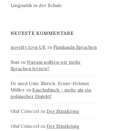
Lingusitik in der Schule
NEUESTE KOMMENTARE
novelty toys UK
zu
Finnlands Sprachen
Susi
zu
Warum sollten wir mehr
Sprachen lernen?
Dr med Univ. Zürich. Ernst-Helmut
Müller
zu
Kaschubisch – mehr als ein
polnischer Dialekt!
Olaf Czinczel
zu
Der Stintkönig
Olaf Czinczel
zu
Der Stintkönig