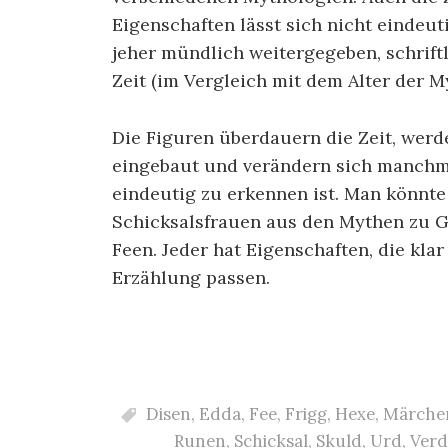
Eigenschaften lässt sich nicht eindeu
jeher mündlich weitergegeben, schrif
Zeit (im Vergleich mit dem Alter der M
Die Figuren überdauern die Zeit, wer
eingebaut und verändern sich manchma
eindeutig zu erkennen ist. Man könnte
Schicksalsfrauen aus den Mythen zu G
Feen. Jeder hat Eigenschaften, die klar 
Erzählung passen.
Disen
,
Edda
,
Fee
,
Frigg
,
Hexe
,
Märche
Runen
,
Schicksal
,
Skuld
,
Urd
,
Verd