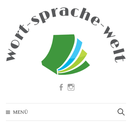
Springe
zum
Inhalt
Facebook
Instagram
Suchen
nach:
MENÜ