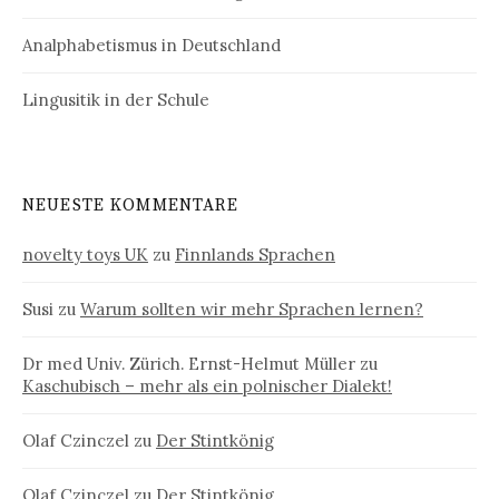
Analphabetismus in Deutschland
Lingusitik in der Schule
NEUESTE KOMMENTARE
novelty toys UK
zu
Finnlands Sprachen
Susi
zu
Warum sollten wir mehr Sprachen lernen?
Dr med Univ. Zürich. Ernst-Helmut Müller
zu
Kaschubisch – mehr als ein polnischer Dialekt!
Olaf Czinczel
zu
Der Stintkönig
Olaf Czinczel
zu
Der Stintkönig