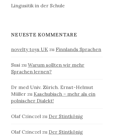
Lingusitik in der Schule
NEUESTE KOMMENTARE
novelty toys UK
zu
Finnlands Sprachen
Susi
zu
Warum sollten wir mehr
Sprachen lernen?
Dr med Univ. Zürich. Ernst-Helmut
Müller
zu
Kaschubisch – mehr als ein
polnischer Dialekt!
Olaf Czinczel
zu
Der Stintkönig
Olaf Czinczel
zu
Der Stintkönig