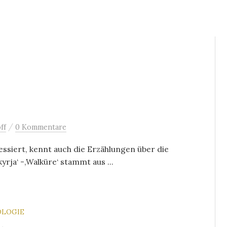
/
ff
0 Kommentare
essiert, kennt auch die Erzählungen über die
rja‘ -‚Walküre‘ stammt aus ...
OLOGIE