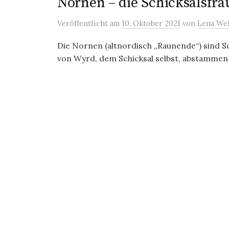
Nornen – die Schicksalsfr
Veröffentlicht
am
10. Oktober 2021
von
Lena We
Die Nornen (altnordisch „Raunende“) sind S
von Wyrd, dem Schicksal selbst, abstammen 