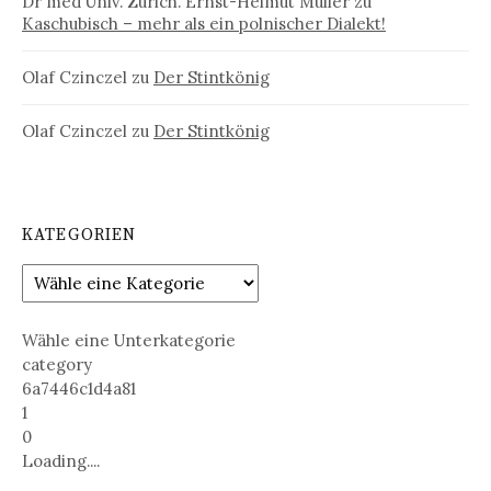
Dr med Univ. Zürich. Ernst-Helmut Müller
zu
Kaschubisch – mehr als ein polnischer Dialekt!
Olaf Czinczel
zu
Der Stintkönig
Olaf Czinczel
zu
Der Stintkönig
KATEGORIEN
Wähle eine Unterkategorie
category
6a7446c1d4a81
1
0
Loading....