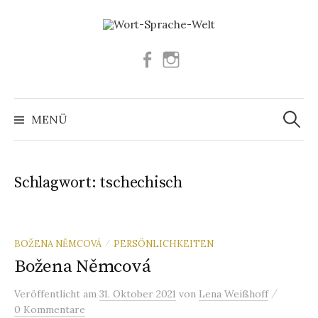
Springe
zum
Inhalt
Facebook
Instagram
Suchen
nach:
MENÜ
Schlagwort:
tschechisch
BOŽENA NĚMCOVÁ
PERSÖNLICHKEITEN
/
Božena Němcová
/
Veröffentlicht
am
31. Oktober 2021
von
Lena Weißhoff
0 Kommentare