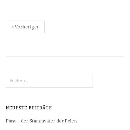
Seitennummerierung
« Vorheriger
der
Beiträge
Suchen
nach:
NEUESTE BEITRÄGE
Piast – der Stammvater der Polen