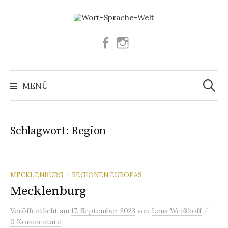
Springe
zum
Inhalt
Facebook
Instagram
Suchen
nach:
MENÜ
Schlagwort:
Region
MECKLENBURG
REGIONEN EUROPAS
/
Mecklenburg
/
Veröffentlicht
am
17. September 2023
von
Lena Weißhoff
0 Kommentare