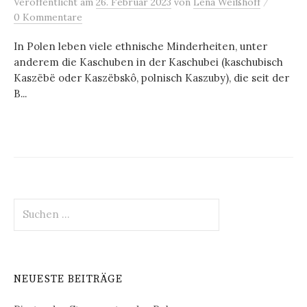
/
Veröffentlicht
am
26. Februar 2023
von
Lena Weißhoff
0 Kommentare
In Polen leben viele ethnische Minderheiten, unter
anderem die Kaschuben in der Kaschubei (kaschubisch
Kaszëbë oder Kaszëbskô, polnisch Kaszuby), die seit der
B...
Suchen
nach:
NEUESTE BEITRÄGE