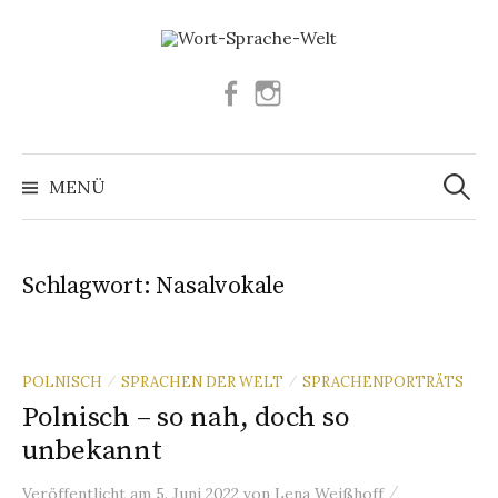
Springe
zum
Inhalt
Facebook
Instagram
Suchen
nach:
MENÜ
Schlagwort:
Nasalvokale
POLNISCH
SPRACHEN DER WELT
SPRACHENPORTRÄTS
/
/
Polnisch – so nah, doch so
unbekannt
/
Veröffentlicht
am
5. Juni 2022
von
Lena Weißhoff