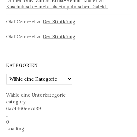
Dr med Univ. Zürich. Ernst-Helmut Müller
zu
Kaschubisch – mehr als ein polnischer Dialekt!
Olaf Czinczel
zu
Der Stintkönig
Olaf Czinczel
zu
Der Stintkönig
KATEGORIEN
Wähle eine Unterkategorie
category
6a74460ee7d39
1
0
Loading....