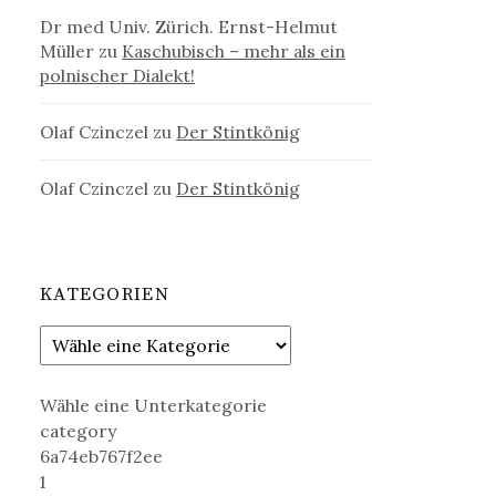
Dr med Univ. Zürich. Ernst-Helmut
Müller
zu
Kaschubisch – mehr als ein
polnischer Dialekt!
Olaf Czinczel
zu
Der Stintkönig
Olaf Czinczel
zu
Der Stintkönig
KATEGORIEN
Wähle eine Unterkategorie
category
6a74eb767f2ee
1