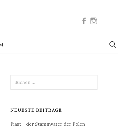
Facebook
Instagram
Suchen
nach:
UM
Suchen
nach:
NEUESTE BEITRÄGE
Piast – der Stammvater der Polen