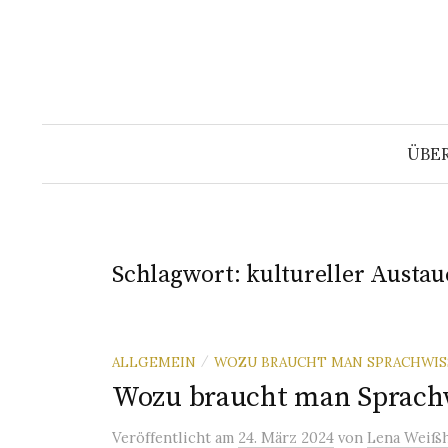
Springe
zum
Inhalt
ÜBE
Schlagwort:
kultureller Austa
ALLGEMEIN
WOZU BRAUCHT MAN SPRACHWIS
/
Wozu braucht man Sprach
Veröffentlicht
am
24. März 2024
von
Lena Weißh