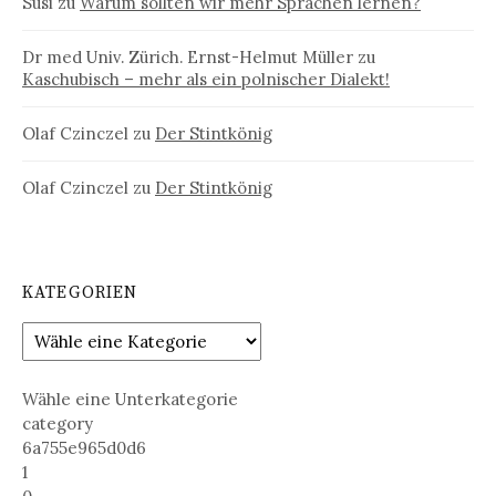
Susi
zu
Warum sollten wir mehr Sprachen lernen?
Dr med Univ. Zürich. Ernst-Helmut Müller
zu
Kaschubisch – mehr als ein polnischer Dialekt!
Olaf Czinczel
zu
Der Stintkönig
Olaf Czinczel
zu
Der Stintkönig
KATEGORIEN
Wähle eine Unterkategorie
category
6a755e965d0d6
1