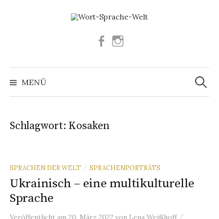
Springe
zum
Inhalt
Facebook
Instagram
Suchen
nach:
MENÜ
Schlagwort:
Kosaken
SPRACHEN DER WELT
SPRACHENPORTRÄTS
/
Ukrainisch – eine multikulturelle
Sprache
/
Veröffentlicht
am
20. März 2022
von
Lena Weißhoff