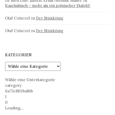
Dr med Univ. Zürich. Ernst-Helmut Müller
zu
Kaschubisch – mehr als ein polnischer Dialekt!
Olaf Czinczel
zu
Der Stintkönig
Olaf Czinczel
zu
Der Stintkönig
KATEGORIEN
Wähle eine Unterkategorie
category
6a75c8839a86b
1
0
Loading....