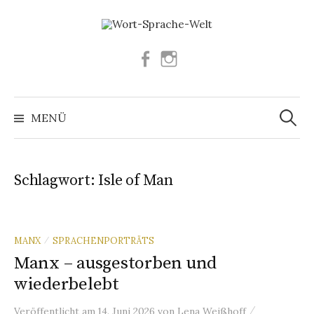
Springe
zum
Inhalt
Facebook
Instagram
Suchen
nach:
MENÜ
Schlagwort:
Isle of Man
MANX
SPRACHENPORTRÄTS
/
Manx – ausgestorben und
wiederbelebt
/
Veröffentlicht
am
14. Juni 2026
von
Lena Weißhoff