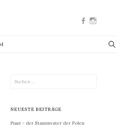
Facebook
Instagram
Suchen
nach:
UM
Suchen
nach:
NEUESTE BEITRÄGE
Piast – der Stammvater der Polen