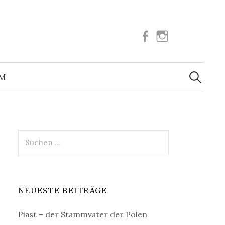
Facebook
Instagram
Suchen
nach:
UM
Suchen
nach:
NEUESTE BEITRÄGE
Piast – der Stammvater der Polen