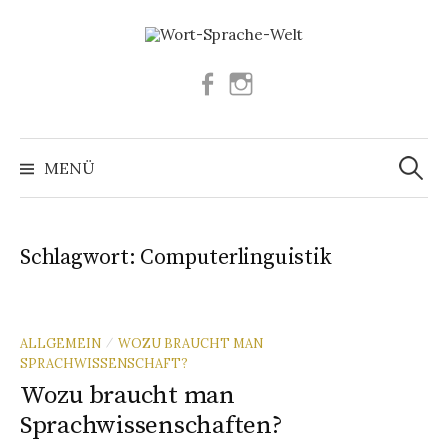
Springe
zum
Inhalt
Facebook
Instagram
Suchen
nach:
MENÜ
Schlagwort:
Computerlinguistik
ALLGEMEIN
WOZU BRAUCHT MAN
/
SPRACHWISSENSCHAFT?
Wozu braucht man
Sprachwissenschaften?