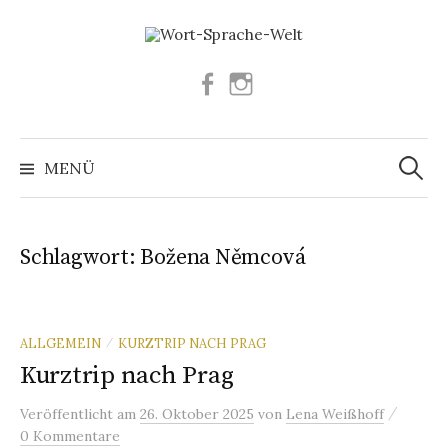
Springe
zum
Inhalt
Facebook
Instagram
Suchen
nach:
MENÜ
Schlagwort:
Božena Němcová
ALLGEMEIN
KURZTRIP NACH PRAG
/
Kurztrip nach Prag
/
Veröffentlicht
am
26. Oktober 2025
von
Lena Weißhoff
0 Kommentare