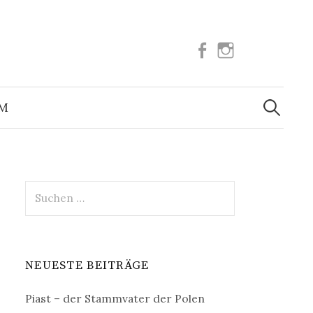
Facebook
Instagram
Suchen
nach:
UM
Suchen
nach:
NEUESTE BEITRÄGE
Piast – der Stammvater der Polen