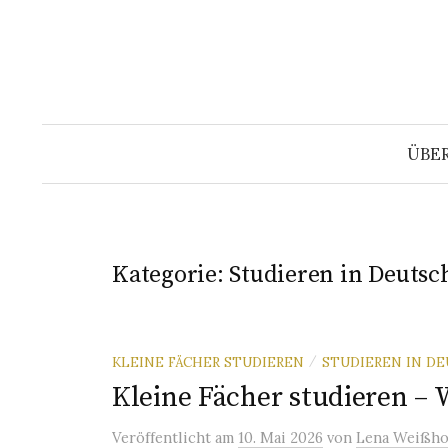
Springe
zum
Inhalt
ÜBE
Kategorie:
Studieren in Deutsc
KLEINE FÄCHER STUDIEREN
STUDIEREN IN D
/
Kleine Fächer studieren –
Veröffentlicht
am
10. Mai 2026
von
Lena Weißho