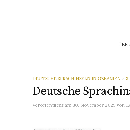
Springe
zum
Inhalt
ÜBE
DEUTSCHE SPRACHINSELN IN OZEANIEN
S
/
Deutsche Sprachins
Veröffentlicht
am
30. November 2025
von
L