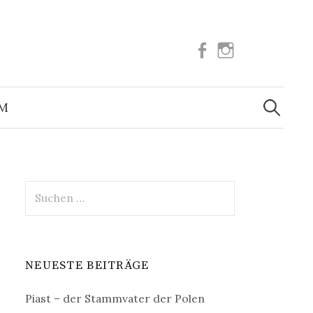
Facebook
Instagram
Suchen
nach:
UM
Suchen
nach:
NEUESTE BEITRÄGE
Piast – der Stammvater der Polen