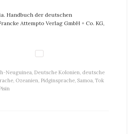
ria. Handbuch der deutschen
Francke Attempto Verlag GmbH + Co. KG,
ch-Neuguinea
,
Deutsche Kolonien
,
deutsche
rache
,
Ozeanien
,
Pidginsprache
,
Samoa
,
Tok
Pisin